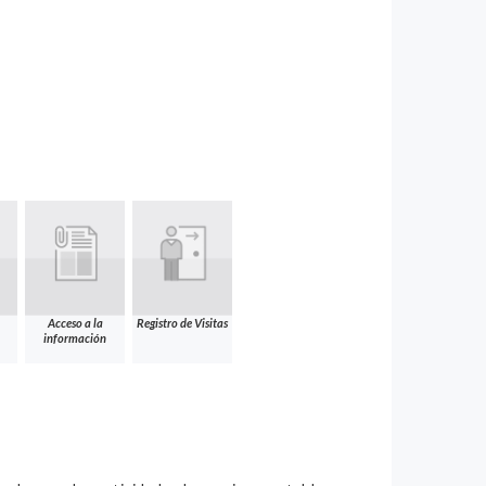
Acceso a la
Registro de Visitas
información