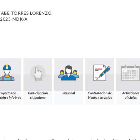
NABE TORRES LORENZO
1-2023-MDK/A
royectos de
Participación
Personal
Contratación de
Actividades
sión e Infobras
ciudadana
bienes y servicios
oficiales