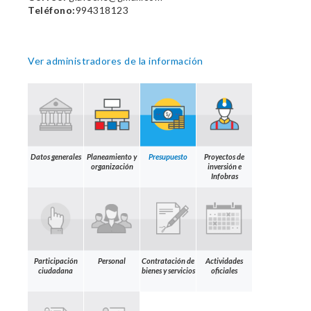
Teléfono:
994318123
Ver administradores de la información
Datos generales
Planeamiento y
Presupuesto
Proyectos de
organización
inversión e
Infobras
Participación
Personal
Contratación de
Actividades
ciudadana
bienes y servicios
oficiales