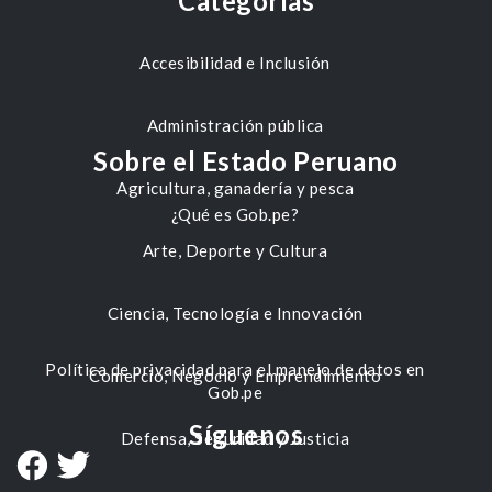
Categorías
Accesibilidad e Inclusión
Administración pública
Sobre el Estado Peruano
Agricultura, ganadería y pesca
¿Qué es Gob.pe?
Arte, Deporte y Cultura
Ciencia, Tecnología e Innovación
Política de privacidad para el manejo de datos en
Comercio, Negocio y Emprendimiento
Gob.pe
Síguenos
Defensa, Seguridad y Justicia