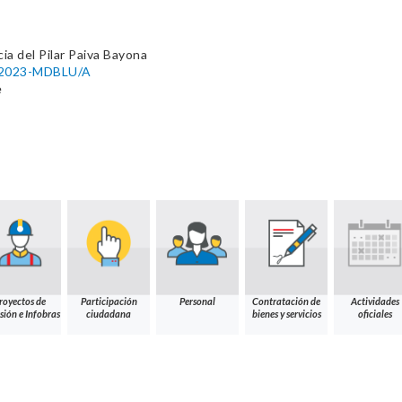
cia del Pilar Paiva Bayona
5-2023-MDBLU/A
e
royectos de
Participación
Personal
Contratación de
Actividades
sión e Infobras
ciudadana
bienes y servicios
oficiales