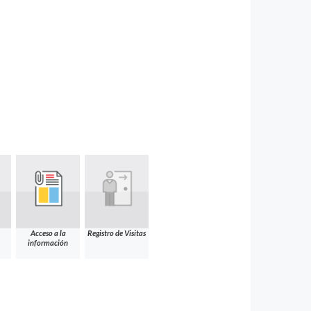
Acceso a la
Registro de Visitas
información