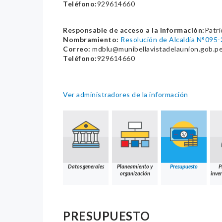
Teléfono:
929614660
Responsable de acceso a la información:
Patri
Nombramiento:
Resolución de Alcaldia N°09
Correo:
mdblu@munibellavistadelaunion.gob.p
Teléfono:
929614660
Ver administradores de la información
Datos generales
Planeamiento y
Presupuesto
P
organización
inver
PRESUPUESTO