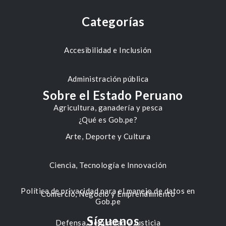
Categorías
Accesibilidad e Inclusión
Administración pública
Sobre el Estado Peruano
Agricultura, ganadería y pesca
¿Qué es Gob.pe?
Arte, Deporte y Cultura
Ciencia, Tecnología e Innovación
Política de privacidad para el manejo de datos en
Comercio, Negocio y Emprendimiento
Gob.pe
Síguenos
Defensa, Seguridad y Justicia