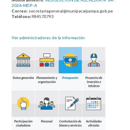
2026-MDP-A
Correo:
secretariageneral@munipacaipampa.gob.pe
Teléfono:
984570793
Ver administradores de la información
Datos generales
Planeamiento y
Presupuesto
Proyectos de
organización
inversión e
Infobras
Participación
Personal
Contratación de
Actividades
ciudadana
bienes y servicios
oficiales