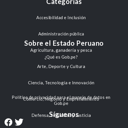
Categorías
Accesibilidad e Inclusión
Administración pública
Sobre el Estado Peruano
Agricultura, ganadería y pesca
¿Qué es Gob.pe?
Arte, Deporte y Cultura
Ciencia, Tecnología e Innovación
Política de privacidad para el manejo de datos en
Comercio, Negocio y Emprendimiento
Gob.pe
Síguenos
Defensa, Seguridad y Justicia