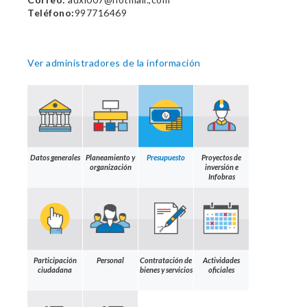
Teléfono:
997716469
Ver administradores de la información
Datos generales
Planeamiento y
Presupuesto
Proyectos de
organización
inversión e
Infobras
Participación
Personal
Contratación de
Actividades
ciudadana
bienes y servicios
oficiales