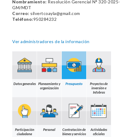
Nombramiento:
Resolución Gerencial N° 320-2025-
GM/MDT
Correo:
silvertcoayla@gmail.com
Teléfono:
950284232
Ver administradores de la información
Datos generales
Planeamiento y
Presupuesto
Proyectos de
organización
inversión e
Infobras
Participación
Personal
Contratación de
Actividades
ciudadana
bienes y servicios
oficiales