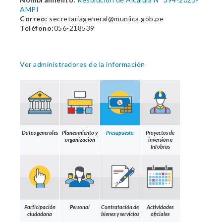
AMPI
Correo:
secretariageneral@muniica.gob.pe
Teléfono:
056-218539
Ver administradores de la información
Datos generales
Planeamiento y
Presupuesto
Proyectos de
organización
inversión e
Infobras
Participación
Personal
Contratación de
Actividades
ciudadana
bienes y servicios
oficiales