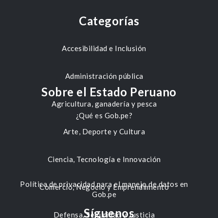
Categorías
Accesibilidad e Inclusión
Administración pública
Sobre el Estado Peruano
Agricultura, ganadería y pesca
¿Qué es Gob.pe?
Arte, Deporte y Cultura
Ciencia, Tecnología e Innovación
Política de privacidad para el manejo de datos en
Comercio, Negocio y Emprendimiento
Gob.pe
Síguenos
Defensa, Seguridad y Justicia