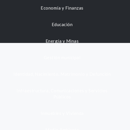
Economía y Finanzas
Educación
Energía y Minas
Gestión municipal
Identidad, Nacimiento, Matrimonio y Defunción
Infraestructura, Comunicaciones y Servicios
Públicos
Inmuebles y Vivienda
Medio Ambiente