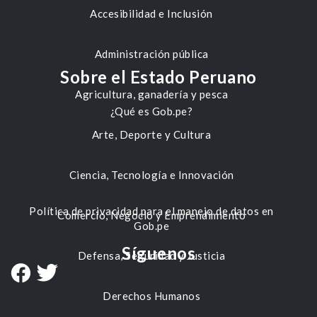
Accesibilidad e Inclusión
Administración pública
Sobre el Estado Peruano
Agricultura, ganadería y pesca
¿Qué es Gob.pe?
Arte, Deporte y Cultura
Ciencia, Tecnología e Innovación
Política de privacidad para el manejo de datos en
Comercio, Negocio y Emprendimiento
Gob.pe
Síguenos
Defensa, Seguridad y Justicia
Derechos Humanos