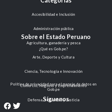
Categorías
Accesibilidad e Inclusión
Administración pública
Sobre el Estado Peruano
Agricultura, ganadería y pesca
¿Qué es Gob.pe?
Arte, Deporte y Cultura
Ciencia, Tecnología e Innovación
Política de privacidad para el manejo de datos en
Comercio, Negocio y Emprendimiento
Gob.pe
Síguenos
Defensa, Seguridad y Justicia