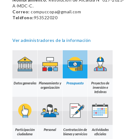
A-MDC-C.
Correo:
compuccopa@gmail.com
Teléfono:
953522020
Ver administradores de la información
Datos generales
Planeamiento y
Presupuesto
Proyectos de
organización
inversión e
Infobras
Participación
Personal
Contratación de
Actividades
ciudadana
bienes y servicios
oficiales