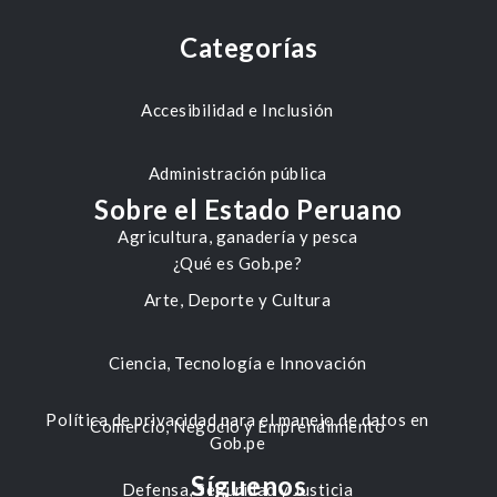
Categorías
Accesibilidad e Inclusión
Administración pública
Sobre el Estado Peruano
Agricultura, ganadería y pesca
¿Qué es Gob.pe?
Arte, Deporte y Cultura
Ciencia, Tecnología e Innovación
Política de privacidad para el manejo de datos en
Comercio, Negocio y Emprendimiento
Gob.pe
Síguenos
Defensa, Seguridad y Justicia