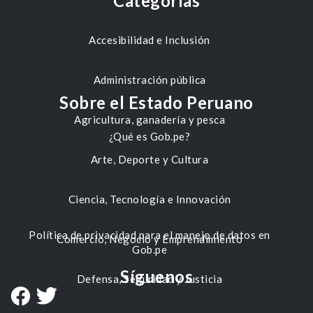
Categorías
Accesibilidad e Inclusión
Administración pública
Sobre el Estado Peruano
Agricultura, ganadería y pesca
¿Qué es Gob.pe?
Arte, Deporte y Cultura
Ciencia, Tecnología e Innovación
Política de privacidad para el manejo de datos en
Comercio, Negocio y Emprendimiento
Gob.pe
Síguenos
Defensa, Seguridad y Justicia