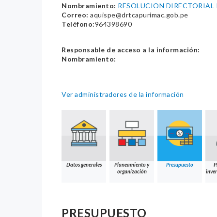
Nombramiento:
RESOLUCION DIRECTORIAL 
Correo:
aquispe@drtcapurimac.gob.pe
Teléfono:
964398690
Responsable de acceso a la información:
Nombramiento:
Ver administradores de la información
Datos generales
Planeamiento y
Presupuesto
P
organización
inver
PRESUPUESTO