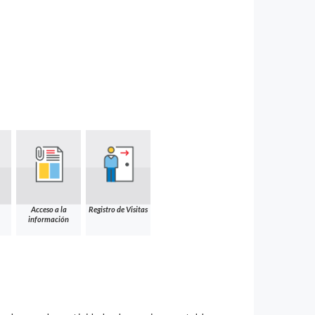
Acceso a la
Registro de Visitas
información