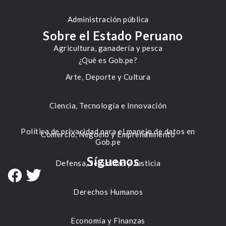
Administración pública
Sobre el Estado Peruano
Agricultura, ganadería y pesca
¿Qué es Gob.pe?
Arte, Deporte y Cultura
Ciencia, Tecnología e Innovación
Política de privacidad para el manejo de datos en
Comercio, Negocio y Emprendimiento
Gob.pe
Síguenos
Defensa, Seguridad y Justicia
Derechos Humanos
Economía y Finanzas