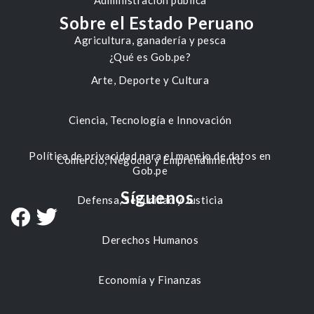
Administración pública
Sobre el Estado Peruano
Agricultura, ganadería y pesca
¿Qué es Gob.pe?
Arte, Deporte y Cultura
Ciencia, Tecnología e Innovación
Política de privacidad para el manejo de datos en
Comercio, Negocio y Emprendimiento
Gob.pe
Síguenos
Defensa, Seguridad y Justicia
Derechos Humanos
Economía y Finanzas