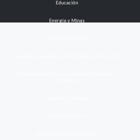
Educación
Energía y Minas
Gestión municipal
Identidad, Nacimiento, Matrimonio y Defunción
Infraestructura, Comunicaciones y Servicios
Públicos
Inmuebles y Vivienda
Medio Ambiente
Migración, Turismo y Viajes