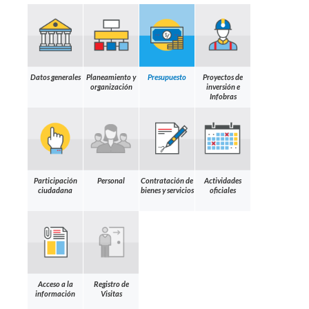
Datos generales
Planeamiento y
Presupuesto
Proyectos de
organización
inversión e
Infobras
Participación
Personal
Contratación de
Actividades
ciudadana
bienes y servicios
oficiales
Acceso a la
Registro de
información
Visitas