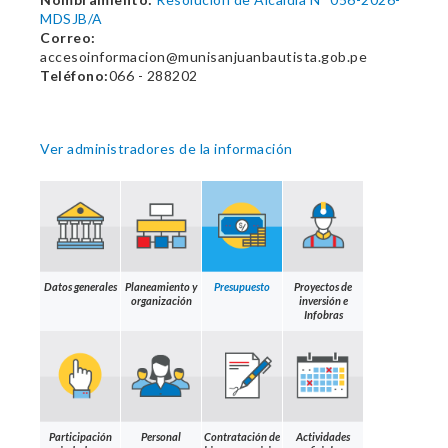
MDSJB/A
Correo:
accesoinformacion@munisanjuanbautista.gob.pe
Teléfono:
066 - 288202
Ver administradores de la información
Datos generales
Planeamiento y
Presupuesto
Proyectos de
organización
inversión e
Infobras
Participación
Personal
Contratación de
Actividades