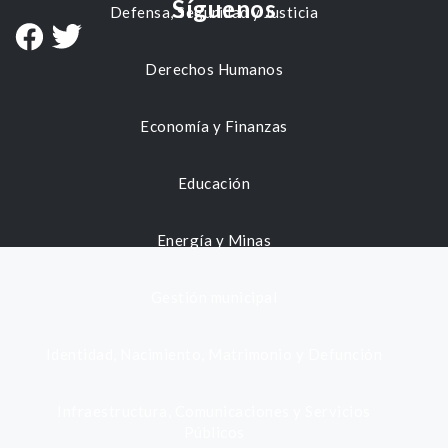
Síguenos
Defensa, Seguridad y Justicia
Derechos Humanos
Economía y Finanzas
Educación
Energía y Minas
Gestión municipal
Identidad, Nacimiento, Matrimonio y Defunción
Infraestructura, Comunicaciones y Servicios
Públicos