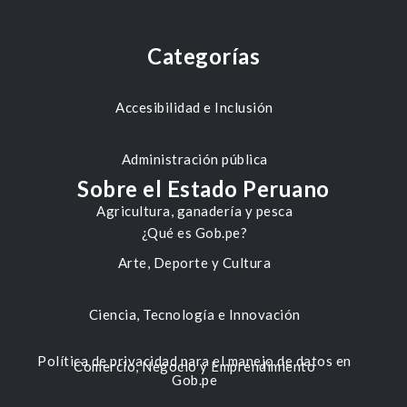
Categorías
Accesibilidad e Inclusión
Administración pública
Sobre el Estado Peruano
Agricultura, ganadería y pesca
¿Qué es Gob.pe?
Arte, Deporte y Cultura
Ciencia, Tecnología e Innovación
Política de privacidad para el manejo de datos en
Comercio, Negocio y Emprendimiento
Gob.pe