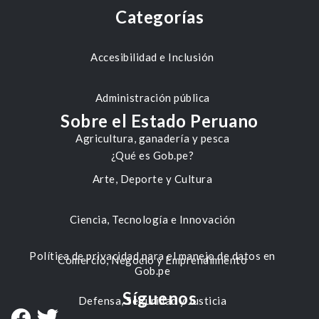
Categorías
Accesibilidad e Inclusión
Administración pública
Sobre el Estado Peruano
Agricultura, ganadería y pesca
¿Qué es Gob.pe?
Arte, Deporte y Cultura
Ciencia, Tecnología e Innovación
Política de privacidad para el manejo de datos en
Comercio, Negocio y Emprendimiento
Gob.pe
Síguenos
Defensa, Seguridad y Justicia