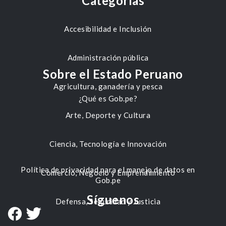
Categorías
Accesibilidad e Inclusión
Administración pública
Sobre el Estado Peruano
Agricultura, ganadería y pesca
¿Qué es Gob.pe?
Arte, Deporte y Cultura
Ciencia, Tecnología e Innovación
Política de privacidad para el manejo de datos en
Comercio, Negocio y Emprendimiento
Gob.pe
Síguenos
Defensa, Seguridad y Justicia