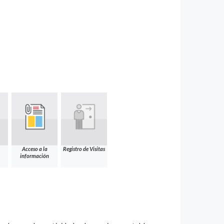
Acceso a la
Registro de Visitas
información