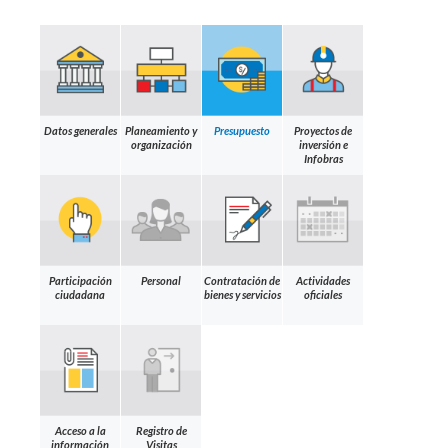
Datos generales
Planeamiento y
Presupuesto
Proyectos de
organización
inversión e
Infobras
Participación
Personal
Contratación de
Actividades
ciudadana
bienes y servicios
oficiales
Acceso a la
Registro de
información
Visitas