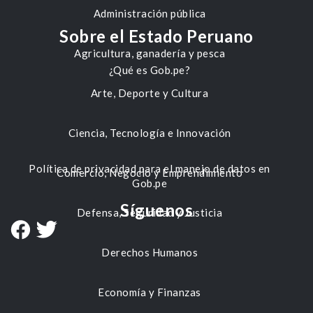
Administración pública
Sobre el Estado Peruano
Agricultura, ganadería y pesca
¿Qué es Gob.pe?
Arte, Deporte y Cultura
Ciencia, Tecnología e Innovación
Política de privacidad para el manejo de datos en
Comercio, Negocio y Emprendimiento
Gob.pe
Síguenos
Defensa, Seguridad y Justicia
Derechos Humanos
Economía y Finanzas