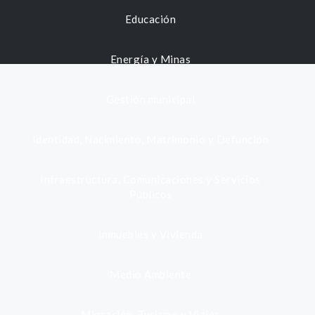
Educación
Energía y Minas
Gestión municipal
Identidad, Nacimiento, Matrimonio y Defunción
Infraestructura, Comunicaciones y Servicios
Públicos
Inmuebles y Vivienda
Medio Ambiente
Migración, Turismo y Viajes