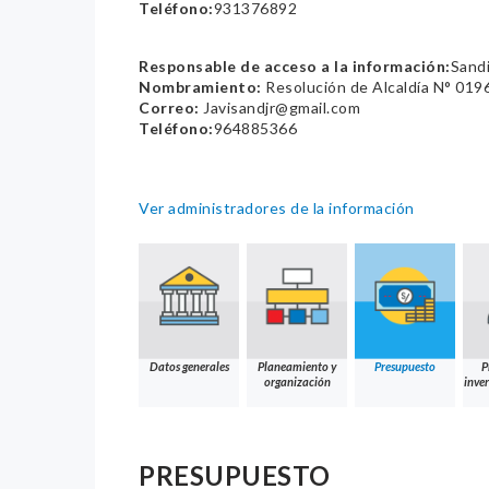
Teléfono:
931376892
Responsable de acceso a la información:
Sand
Nombramiento:
Resolución de Alcaldía N° 0
Correo:
Javisandjr@gmail.com
Teléfono:
964885366
Ver administradores de la información
Datos generales
Planeamiento y
Presupuesto
P
organización
inver
PRESUPUESTO