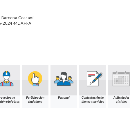
i Barcena Ccasani
196-2024-MDAH-A
royectos de
Participación
Personal
Contratación de
Actividades
sión e Infobras
ciudadana
bienes y servicios
oficiales