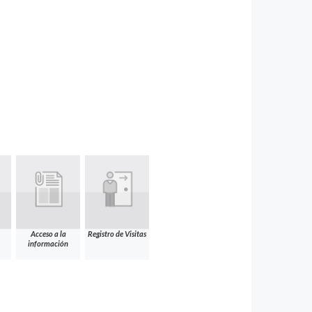
Acceso a la
Registro de Visitas
información