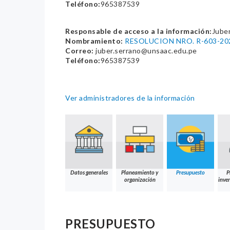
Teléfono:
965387539
Responsable de acceso a la información:
Jube
Nombramiento:
RESOLUCION NRO. R-603-2
Correo:
juber.serrano@unsaac.edu.pe
Teléfono:
965387539
Ver administradores de la información
Datos generales
Planeamiento y
Presupuesto
P
organización
inver
PRESUPUESTO