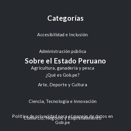
Categorías
Accesibilidad e Inclusión
Administración pública
Sobre el Estado Peruano
Agricultura, ganadería y pesca
¿Qué es Gob.pe?
Arte, Deporte y Cultura
Ciencia, Tecnología e Innovación
Política de privacidad para el manejo de datos en
Comercio, Negocio y Emprendimiento
Gob.pe