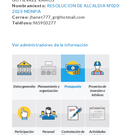
Nombramiento:
RESOLUCION DE ALCALDIA Nº020-
2023-MDNP/A
Correo:
jhanet777_gr@hotmail.com
Teléfono:
965903277
Ver administradores de la información
Datos generales
Planeamiento y
Presupuesto
Proyectos de
organización
inversión e
Infobras
Participación
Personal
Contratación de
Actividades