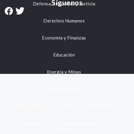
Síguenos
Defensa, Seguridad y Justicia
Derechos Humanos
Economía y Finanzas
Educación
Energía y Minas
Gestión municipal
Identidad, Nacimiento, Matrimonio y Defunción
Infraestructura, Comunicaciones y Servicios
Públicos