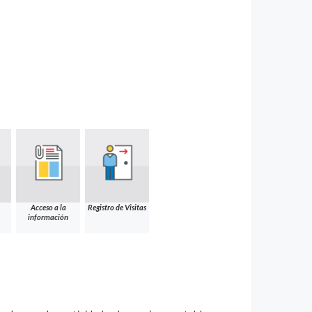
Acceso a la
Registro de Visitas
información