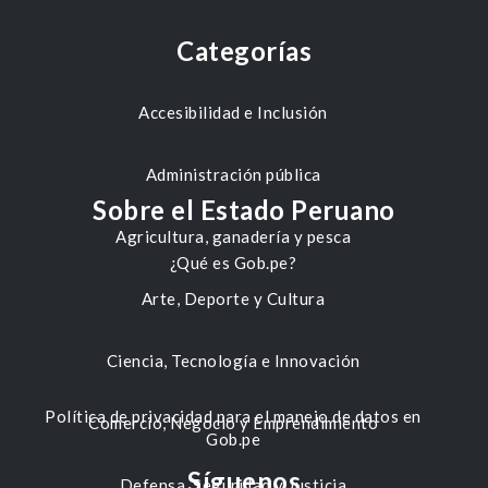
Categorías
Accesibilidad e Inclusión
Administración pública
Sobre el Estado Peruano
Agricultura, ganadería y pesca
¿Qué es Gob.pe?
Arte, Deporte y Cultura
Ciencia, Tecnología e Innovación
Política de privacidad para el manejo de datos en
Comercio, Negocio y Emprendimiento
Gob.pe
Síguenos
Defensa, Seguridad y Justicia