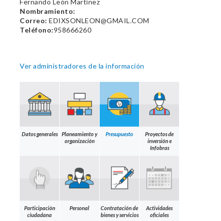
Fernando León Martínez
Nombramiento:
Correo:
EDIXSONLEON@GMAIL.COM
Teléfono:
958666260
Ver administradores de la información
Datos generales
Planeamiento y
Presupuesto
Proyectos de
organización
inversión e
Infobras
Participación
Personal
Contratación de
Actividades
ciudadana
bienes y servicios
oficiales