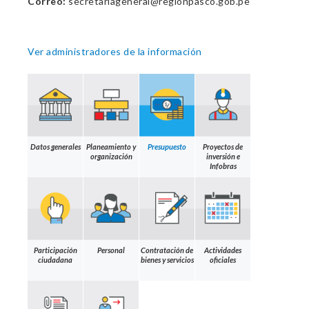
Correo:
secretariageneral@regionpasco.gob.pe
Ver administradores de la información
Datos generales
Planeamiento y
Presupuesto
Proyectos de
organización
inversión e
Infobras
Participación
Personal
Contratación de
Actividades
ciudadana
bienes y servicios
oficiales