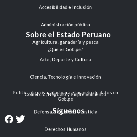
Accesibilidad e Inclusión
Administración pública
Sobre el Estado Peruano
Agricultura, ganadería y pesca
¿Qué es Gob.pe?
Arte, Deporte y Cultura
Ciencia, Tecnología e Innovación
Política de privacidad para el manejo de datos en
Comercio, Negocio y Emprendimiento
Gob.pe
Síguenos
Defensa, Seguridad y Justicia
Derechos Humanos