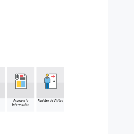
Acceso a la
Registro de Visitas
información