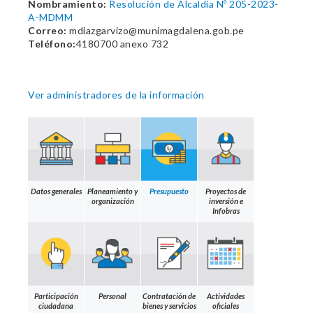
Nombramiento:
Resolución de Alcaldía Nº 205-2023-
A-MDMM
Correo:
mdiazgarvizo@munimagdalena.gob.pe
Teléfono:
4180700 anexo 732
Ver administradores de la información
Datos generales
Planeamiento y
Presupuesto
Proyectos de
organización
inversión e
Infobras
Participación
Personal
Contratación de
Actividades
ciudadana
bienes y servicios
oficiales