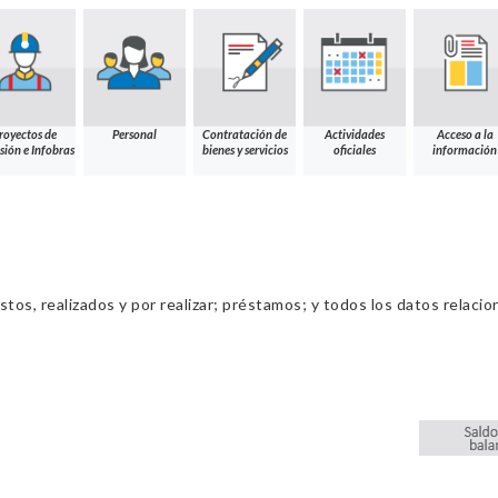
royectos de
Personal
Contratación de
Actividades
Acceso a la
sión e Infobras
bienes y servicios
oficiales
información
os, realizados y por realizar; préstamos; y todos los datos relacio