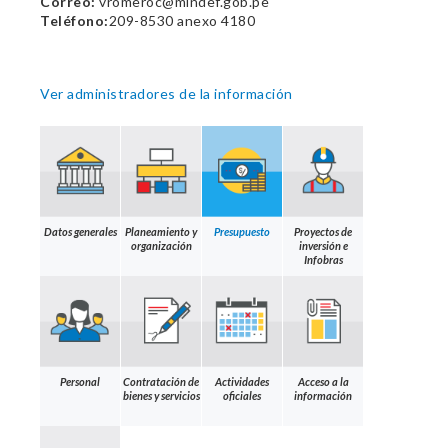
Correo:
vromeroc@mindef.gob.pe
Teléfono:
209-8530 anexo 4180
Ver administradores de la información
Datos generales
Planeamiento y
Presupuesto
Proyectos de
organización
inversión e
Infobras
Personal
Contratación de
Actividades
Acceso a la
bienes y servicios
oficiales
información