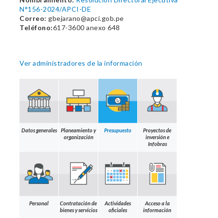
N°156-2024/APCI-DE
Correo:
gbejarano@apci.gob.pe
Teléfono:
617-3600 anexo 648
Ver administradores de la información
Datos generales
Planeamiento y
Presupuesto
Proyectos de
organización
inversión e
Infobras
Personal
Contratación de
Actividades
Acceso a la
bienes y servicios
oficiales
información