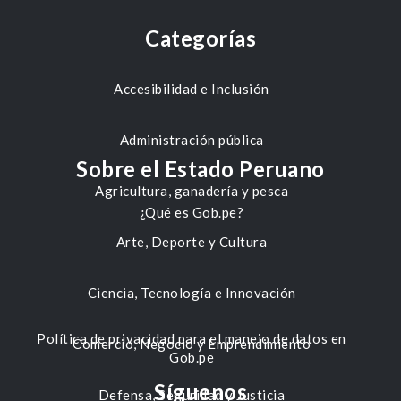
Categorías
Accesibilidad e Inclusión
Administración pública
Sobre el Estado Peruano
Agricultura, ganadería y pesca
¿Qué es Gob.pe?
Arte, Deporte y Cultura
Ciencia, Tecnología e Innovación
Política de privacidad para el manejo de datos en
Comercio, Negocio y Emprendimiento
Gob.pe
Síguenos
Defensa, Seguridad y Justicia