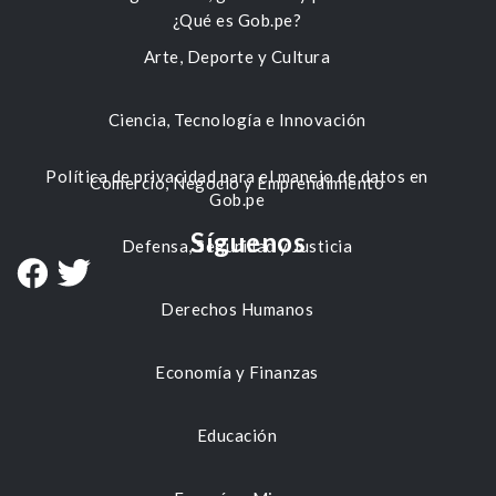
¿Qué es Gob.pe?
Arte, Deporte y Cultura
Ciencia, Tecnología e Innovación
Política de privacidad para el manejo de datos en
Comercio, Negocio y Emprendimiento
Gob.pe
Síguenos
Defensa, Seguridad y Justicia
Derechos Humanos
Economía y Finanzas
Educación