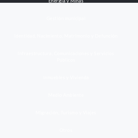
Energía y Minas
Gestión municipal
Identidad, Nacimiento, Matrimonio y Defunción
Infraestructura, Comunicaciones y Servicios
Públicos
Inmuebles y Vivienda
Medio Ambiente
Migración, Turismo y Viajes
Otros