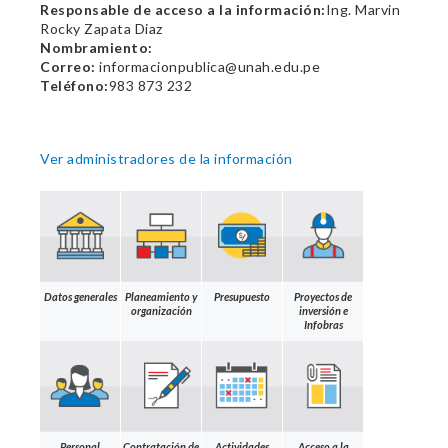
Responsable de acceso a la información:
Ing. Marvin
Rocky Zapata Diaz
Nombramiento:
Correo:
informacionpublica@unah.edu.pe
Teléfono:
983 873 232
Ver administradores de la información
Datos generales
Planeamiento y
Presupuesto
Proyectos de
organización
inversión e
Infobras
Personal
Contratación de
Actividades
Acceso a la