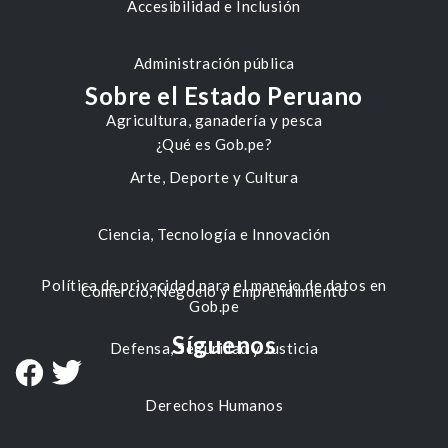
Accesibilidad e Inclusión
Administración pública
Sobre el Estado Peruano
Agricultura, ganadería y pesca
¿Qué es Gob.pe?
Arte, Deporte y Cultura
Ciencia, Tecnología e Innovación
Política de privacidad para el manejo de datos en
Comercio, Negocio y Emprendimiento
Gob.pe
Síguenos
Defensa, Seguridad y Justicia
Derechos Humanos