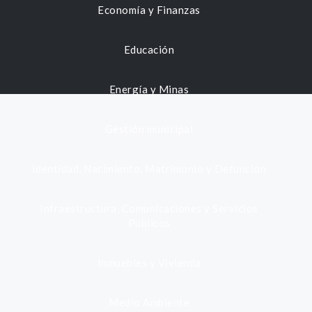
Economía y Finanzas
Educación
Energía y Minas
Gestión municipal
Identidad, Nacimiento, Matrimonio y Defunción
Infraestructura, Comunicaciones y Servicios
Públicos
Inmuebles y Vivienda
Medio Ambiente