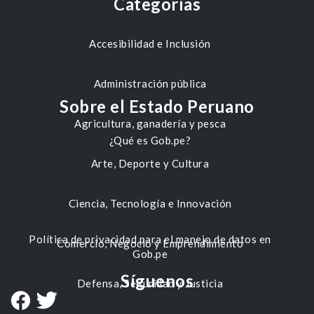
Categorías
Accesibilidad e Inclusión
Administración pública
Sobre el Estado Peruano
Agricultura, ganadería y pesca
¿Qué es Gob.pe?
Arte, Deporte y Cultura
Ciencia, Tecnología e Innovación
Política de privacidad para el manejo de datos en
Comercio, Negocio y Emprendimiento
Gob.pe
Síguenos
Defensa, Seguridad y Justicia