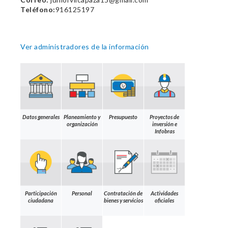
Teléfono:
916125197
Ver administradores de la información
Datos generales
Planeamiento y
Presupuesto
Proyectos de
organización
inversión e
Infobras
Participación
Personal
Contratación de
Actividades
ciudadana
bienes y servicios
oficiales