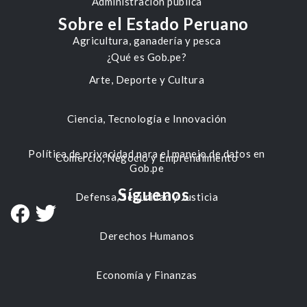
Administración pública
Sobre el Estado Peruano
Agricultura, ganadería y pesca
¿Qué es Gob.pe?
Arte, Deporte y Cultura
Ciencia, Tecnología e Innovación
Política de privacidad para el manejo de datos en
Comercio, Negocio y Emprendimiento
Gob.pe
Síguenos
Defensa, Seguridad y Justicia
Derechos Humanos
Economía y Finanzas