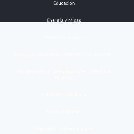
Educación
Energía y Minas
Gestión municipal
Identidad, Nacimiento, Matrimonio y Defunción
Infraestructura, Comunicaciones y Servicios
Públicos
Inmuebles y Vivienda
Medio Ambiente
Migración, Turismo y Viajes