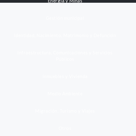
Energía y Minas
Gestión municipal
Identidad, Nacimiento, Matrimonio y Defunción
Infraestructura, Comunicaciones y Servicios
Públicos
Inmuebles y Vivienda
Medio Ambiente
Migración, Turismo y Viajes
Otros