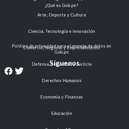
¿Qué es Gob.pe?
Arte, Deporte y Cultura
Ciencia, Tecnología e Innovación
Política de privacidad para el manejo de datos en
Comercio, Negocio y Emprendimiento
Gob.pe
Síguenos
Defensa, Seguridad y Justicia
Derechos Humanos
Economía y Finanzas
Educación