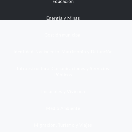
Educación
Energía y Minas
Gestión municipal
Identidad, Nacimiento, Matrimonio y Defunción
Infraestructura, Comunicaciones y Servicios
Públicos
Inmuebles y Vivienda
Medio Ambiente
Migración, Turismo y Viajes