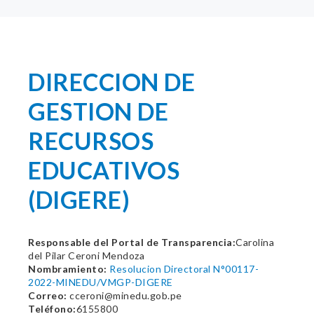
DIRECCION DE
GESTION DE
RECURSOS
EDUCATIVOS
(DIGERE)
Responsable del Portal de Transparencia:
Carolina
del Pilar Ceroni Mendoza
Nombramiento:
Resolucion Directoral N°00117-
2022-MINEDU/VMGP-DIGERE
Correo:
cceroni@minedu.gob.pe
Teléfono:
6155800