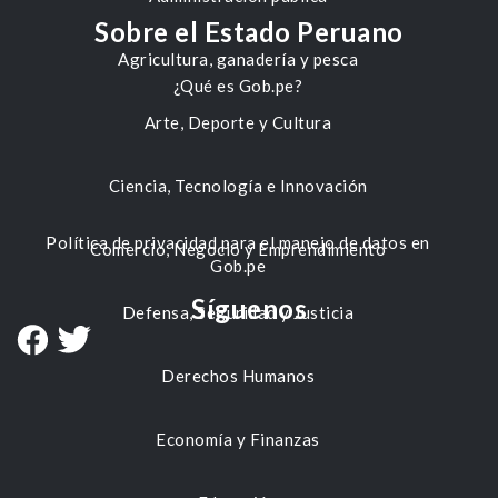
Sobre el Estado Peruano
Agricultura, ganadería y pesca
¿Qué es Gob.pe?
Arte, Deporte y Cultura
Ciencia, Tecnología e Innovación
Política de privacidad para el manejo de datos en
Comercio, Negocio y Emprendimiento
Gob.pe
Síguenos
Defensa, Seguridad y Justicia
Derechos Humanos
Economía y Finanzas