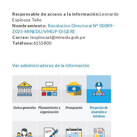
Responsable de acceso a la información:
Leonardo
Espinoza Tello
Nombramiento:
Resolucion Directoral N° 00089-
2025-MINEDU/VMGP-DIGERE
Correo:
lespinozat@minedu.gob.pe
Teléfono:
6155800
Ver administradores de la información
Datos generales
Planeamiento y
Presupuesto
Proyectos de
organización
inversión e
Infobras