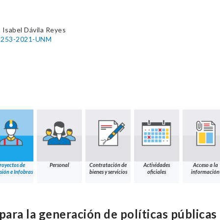
 Isabel Dávila Reyes
o. 253-2021-UNM
royectos de
Personal
Contratación de
Actividades
Acceso a la
sión e Infobras
bienes y servicios
oficiales
información
para la generación de políticas públicas e