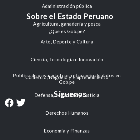
Administración pública
Sobre el Estado Peruano
Agricultura, ganadería y pesca
¿Qué es Gob.pe?
Arte, Deporte y Cultura
Ciencia, Tecnología e Innovación
Política de privacidad para el manejo de datos en
Comercio, Negocio y Emprendimiento
Gob.pe
Síguenos
Defensa, Seguridad y Justicia
Derechos Humanos
Economía y Finanzas