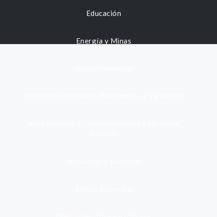
Educación
Energía y Minas
Gestión municipal
Identidad, Nacimiento, Matrimonio y Defunción
Infraestructura, Comunicaciones y Servicios
Públicos
Inmuebles y Vivienda
Medio Ambiente
Migración, Turismo y Viajes