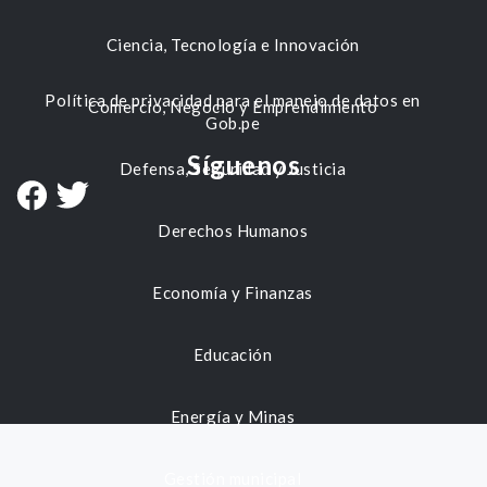
Ciencia, Tecnología e Innovación
Política de privacidad para el manejo de datos en
Comercio, Negocio y Emprendimiento
Gob.pe
Síguenos
Defensa, Seguridad y Justicia
Derechos Humanos
Economía y Finanzas
Educación
Energía y Minas
Gestión municipal