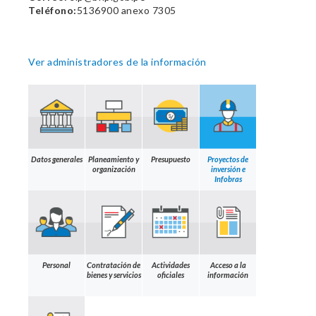
Teléfono:
5136900 anexo 7305
Ver administradores de la información
Datos generales
Planeamiento y
Presupuesto
Proyectos de
organización
inversión e
Infobras
Personal
Contratación de
Actividades
Acceso a la
bienes y servicios
oficiales
información