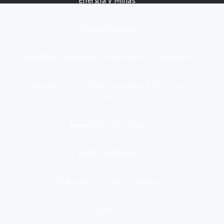
Energía y Minas
Gestión municipal
Identidad, Nacimiento, Matrimonio y Defunción
Infraestructura, Comunicaciones y Servicios
Públicos
Inmuebles y Vivienda
Medio Ambiente
Migración, Turismo y Viajes
Otros