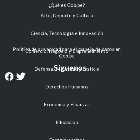
¿Qué es Gob.pe?
Arte, Deporte y Cultura
Ciencia, Tecnología e Innovación
Política de privacidad para el manejo de datos en
Comercio, Negocio y Emprendimiento
Gob.pe
Síguenos
Defensa, Seguridad y Justicia
Derechos Humanos
Economía y Finanzas
Educación