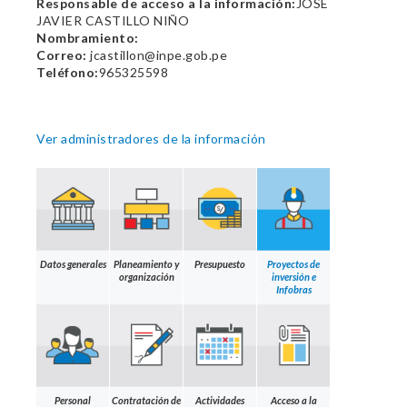
Responsable de acceso a la información:
JOSE
JAVIER CASTILLO NIÑO
Nombramiento:
Correo:
jcastillon@inpe.gob.pe
Teléfono:
965325598
Ver administradores de la información
Datos generales
Planeamiento y
Presupuesto
Proyectos de
organización
inversión e
Infobras
Personal
Contratación de
Actividades
Acceso a la