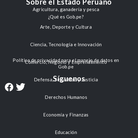
Sobre el Estado Peruano
Agricultura, ganadería y pesca
¿Qué es Gob.pe?
Arte, Deporte y Cultura
Ciencia, Tecnología e Innovación
Política de privacidad para el manejo de datos en
Comercio, Negocio y Emprendimiento
Gob.pe
Síguenos
Defensa, Seguridad y Justicia
Derechos Humanos
Economía y Finanzas
Educación