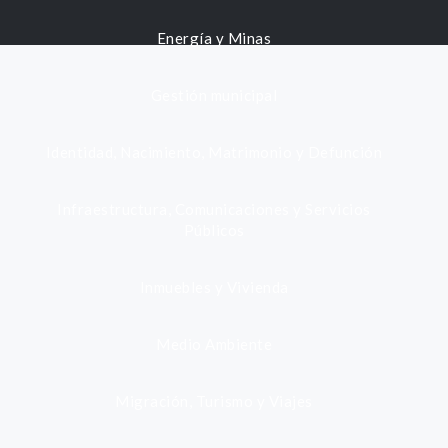
Energía y Minas
Gestión municipal
Identidad, Nacimiento, Matrimonio y Defunción
Infraestructura, Comunicaciones y Servicios
Públicos
Inmuebles y Vivienda
Medio Ambiente
Migración, Turismo y Viajes