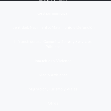
Gestión municipal
Identidad, Nacimiento, Matrimonio y Defunción
Infraestructura, Comunicaciones y Servicios
Públicos
Inmuebles y Vivienda
Medio Ambiente
Migración, Turismo y Viajes
Otros