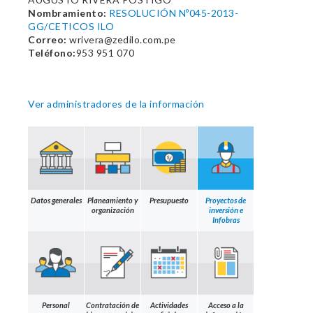
Nombramiento:
RESOLUCIÓN Nº045-2013-
GG/CETICOS ILO
Correo:
wrivera@zedilo.com.pe
Teléfono:
953 951 070
Ver administradores de la información
Datos generales
Planeamiento y
Presupuesto
Proyectos de
organización
inversión e
Infobras
Personal
Contratación de
Actividades
Acceso a la