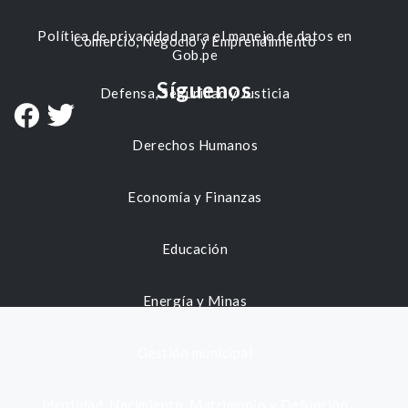
Política de privacidad para el manejo de datos en
Comercio, Negocio y Emprendimiento
Gob.pe
Síguenos
Defensa, Seguridad y Justicia
Derechos Humanos
Economía y Finanzas
Educación
Energía y Minas
Gestión municipal
Identidad, Nacimiento, Matrimonio y Defunción