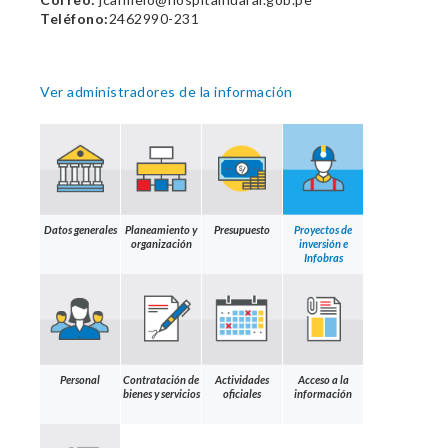
Teléfono:
2462990-231
Ver administradores de la información
Datos generales
Planeamiento y
Presupuesto
Proyectos de
organización
inversión e
Infobras
Personal
Contratación de
Actividades
Acceso a la
bienes y servicios
oficiales
información