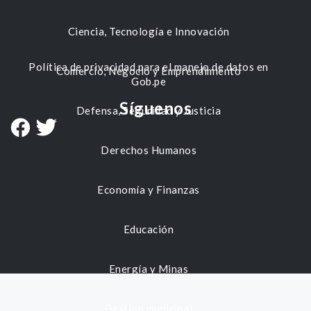
Ciencia, Tecnología e Innovación
Política de privacidad para el manejo de datos en
Comercio, Negocio y Emprendimiento
Gob.pe
Síguenos
Defensa, Seguridad y Justicia
Derechos Humanos
Economía y Finanzas
Educación
Energía y Minas
Gestión municipal