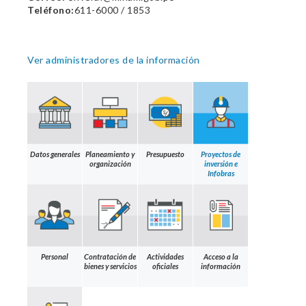
Teléfono:
611-6000 / 1853
Ver administradores de la información
Datos generales
Planeamiento y
Presupuesto
Proyectos de
organización
inversión e
Infobras
Personal
Contratación de
Actividades
Acceso a la
bienes y servicios
oficiales
información