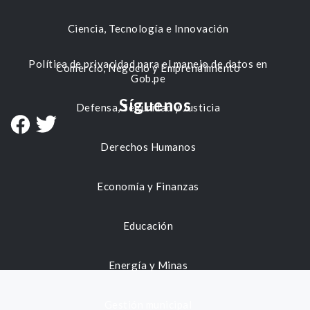
Ciencia, Tecnología e Innovación
Política de privacidad para el manejo de datos en
Comercio, Negocio y Emprendimiento
Gob.pe
Síguenos
Defensa, Seguridad y Justicia
Derechos Humanos
Economía y Finanzas
Educación
Energía y Minas
Gestión municipal