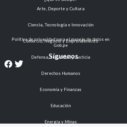
Arte, Deporte y Cultura
Ciencia, Tecnología e Innovación
Política de privacidad para el manejo de datos en
Comercio, Negocio y Emprendimiento
Gob.pe
Síguenos
Defensa, Seguridad y Justicia
Derechos Humanos
Economía y Finanzas
Educación
Energía y Minas