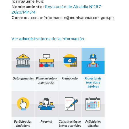
Iparraguirre Ruiz
Nombramiento:
Resolución de Alcaldía Nº187-
2023/MPSM
Correo:
acceso-informacion@munisanmarcos.gob.pe
Ver administradores de la información
Datos generales
Planeamiento y
Presupuesto
Proyectos de
organización
inversión e
Infobras
Participación
Personal
Contratación de
Actividades
ciudadana
bienes y servicios
oficiales