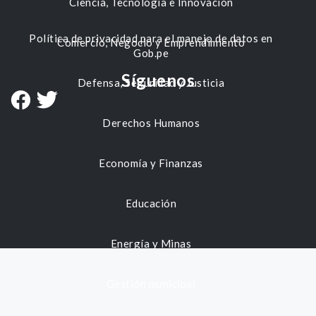
Ciencia, Tecnología e Innovación
Política de privacidad para el manejo de datos en
Comercio, Negocio y Emprendimiento
Gob.pe
Síguenos
Defensa, Seguridad y Justicia
Derechos Humanos
Economía y Finanzas
Educación
Energía y Minas
Gestión municipal